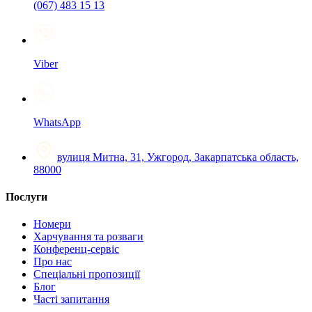
(067) 483 15 13
Viber
WhatsApp
вулиця Митна, 31, Ужгород, Закарпатська область,
88000
Послуги
Номери
Харчування та розваги
Конференц-сервіс
Про нас
Спеціальні пропозиції
Блог
Часті запитання