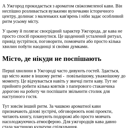
А Ужгород прокидається з ароматом свіжозмеленої кави. Він
неспішно розливається вузькими вуличками історичного
центру, долинає з маленьких кав'ярень і ніби задає особливий
ритм усьому місту.
У цьому й полягає своєрідний характер Ужгорода, де кава не
просто спосіб прокинутися. Це щоденний усталений ритуал,
привід зустрітися, поговорити, помовчати або просто кілька
хвилин побути наодинці зі своїми думками.
Місто, де нікуди не поспішають
Перші хвилини в Ужгороді часто дивують гостей. Здається,
що місто живе в іншому ритмі - повільнішому, уважнішому до
моменту. Це відчувається навіть у звичці пити каву. Тут не
прийнято робити кілька ковтків з паперового стаканчика
дорогою на роботу чи поспішати звільнити столик для
наступного гостя.
Тут зовсім інший ритм. За чашкою ароматної кави
призначають ділові зустрічі, обговорюють нові проекти,
читають книгу, планують подорожі або просто мовчать
насолоджуючись атмосферою. Для ужгородців кава давно
стала частиною культури спілкування.