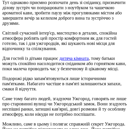
Тут однаково приємно розпочати день зі сніданку, призначити
ділову зустріч чи попрацювати з ноутбуком та чашечкою
ароматної кави, зробити паузу між прогулянками містом або
завершити вечір за келихом доброго вина та зустріччю з
друзями.
Світлий сучасний інтер'єр, мистецтво в деталях, спокійна
атмосфера роблять цей простір комфортним як для гостей
готелю, так і для ужгородців, які шукають нові місця для
відпочинку та спілкування.
Для гостей із дітьми працює
дитяча кімната
, тому батьки
можуть спокійно насолодитися сніданком або горнятком кави,
поки малеча проводить час у безпечному й цікавому місці.
Подорожі рідко запам'ятовуються лише історичними
пам'ятками. Набагато частіше в пам'яті залишаються запахи,
смаки й відчуття.
Саме тому багато людей, згадуючи Ужгород, говорять не лише
про старовинні вулиці чи Ужгородський замок. Вони згадують
неспішні ранки, затишні кав'ярні, довгі розмови й ту особливу
атмосферу, коли нікуди не потрібно поспішати.
Можливо, саме в цьому і полягає справжній секрет Ужгорода.