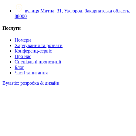
вулиця Митна, 31, Ужгород, Закарпатська область,
88000
Послуги
Номери
Харчування та розваги
Конференц-сервіс
Про нас
Спеціальні пропозиції
Блог
Часті запитання
Bytastic: розробка & дизайн