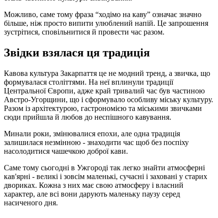
Можливо, саме тому фраза “ходімо на каву” означає значно
більше, ніж просто випити улюблений напій. Це запрошення
зустрітися, сповільнитися й провести час разом.
Звідки взялася ця традиція
Кавова культура Закарпаття це не модний тренд, а звичка, що
формувалася століттями. На неї вплинули традиції
Центральної Європи, адже край тривалий час був частиною
Австро-Угорщини, що і сформувало особливу міську культуру.
Разом із архітектурою, гастрономією та міськими звичками
сюди прийшла й любов до неспішного кавування.
Минали роки, змінювалися епохи, але одна традиція
залишилася незмінною - знаходити час щоб без поспіху
насолодитися чашечкою доброї кави.
Саме тому сьогодні в Ужгороді так легко знайти атмосферні
кав'ярні - великі і зовсім маленькі, сучасні і заховані у старих
двориках. Кожна з них має свою атмосферу і власний
характер, але всі вони дарують маленьку паузу серед
насиченого дня.