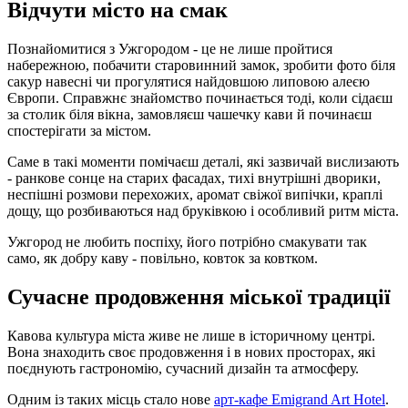
Відчути місто на смак
Познайомитися з Ужгородом - це не лише пройтися
набережною, побачити старовинний замок, зробити фото біля
сакур навесні чи прогулятися найдовшою липовою алеєю
Європи. Справжнє знайомство починається тоді, коли сідаєш
за столик біля вікна, замовляєш чашечку кави й починаєш
спостерігати за містом.
Саме в такі моменти помічаєш деталі, які зазвичай вислизають
- ранкове сонце на старих фасадах, тихі внутрішні дворики,
неспішні розмови перехожих, аромат свіжої випічки, краплі
дощу, що розбиваються над бруківкою і особливий ритм міста.
Ужгород не любить поспіху, його потрібно смакувати так
само, як добру каву - повільно, ковток за ковтком.
Сучасне продовження міської традиції
Кавова культура міста живе не лише в історичному центрі.
Вона знаходить своє продовження і в нових просторах, які
поєднують гастрономію, сучасний дизайн та атмосферу.
Одним із таких місць стало нове
арт-кафе Emigrand Art Hotel
.