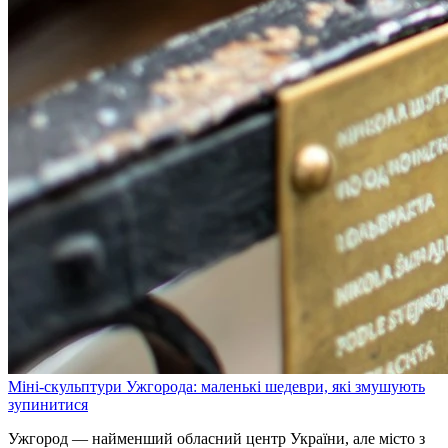
Міні-скульптури Ужгорода: маленькі шедеври, які змушують
зупинитися
Ужгород — найменший обласний центр України, але місто з