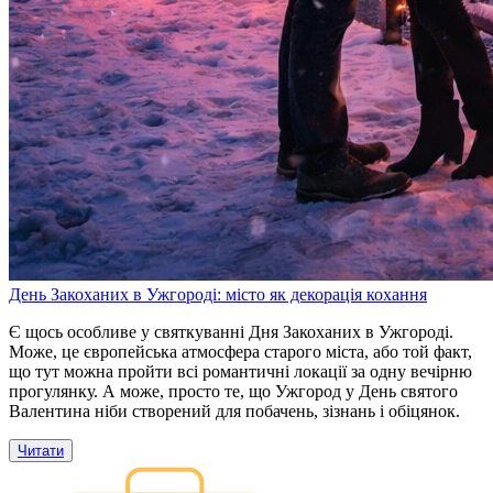
День Закоханих в Ужгороді: місто як декорація кохання
Є щось особливе у святкуванні Дня Закоханих в Ужгороді.
Може, це європейська атмосфера старого міста, або той факт,
що тут можна пройти всі романтичні локації за одну вечірню
прогулянку. А може, просто те, що Ужгород у День святого
Валентина ніби створений для побачень, зізнань і обіцянок.
Читати