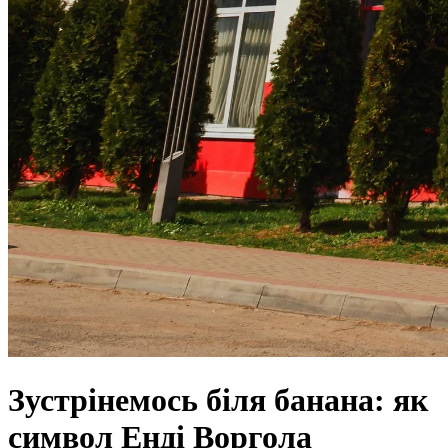
Зустрінемось біля банана: як
символ Енді Воргола