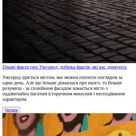
Цікаві факти про Ужгород: добірка фактів, які вас здивують
Ужгород здається містом, яке можна охопити поглядом за
один день. Але що більше дізнаєшся про нього, то більше
розумієш - за спокійним фасадом ховається місто з
надзвичайно багатим історичним минулим і несподіваним
характером.
Читати