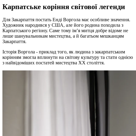
Карпатське коріння світової легенди
Для Закарпаття постать Енді Воргола має особливе значення.
Художник народився у США, але його родина походила з
Карпатського регіону. Саме тому ім’я митця добре відоме не
лише шанувальникам мистецтва, а й багатьом мешканцям
Закарпаття.
Історія Воргола - приклад того, як людина з закарпатським
корінням змогла вплинути на світову культуру та стати однією
з найвідоміших постатей мистецтва ХХ століття.