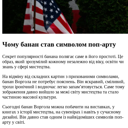
Чому банан став символом поп-арту
Секрет популярності банана полягає саме в його простоті. Це
образ, який зрозумілий кожному незалежно від віку, освіти чи
знань у сфері мистецтва.
На відміну від складних картин з прихованими символами,
банан Воргола не потребує пояснень. Він яскравий, сміливий,
трохи іронічний і водночас легко запам’ятовується. Саме тому
зображення давно вийшло за межі світу мистецтва та стало
частиною масової культури.
Сьогодні банан Воргола можна побачити на виставках, у
книгах з історії мистецтва, на сувенірах і навіть у сучасному
дизайні. Він давно став одним із найвідоміших символів поп-
арту у світі.