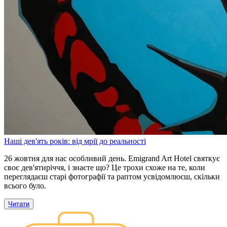
Наші дев'ять років: від мрії до реальності
26 жовтня для нас особливий день. Emigrand Art Hotel святкує
своє дев'ятиріччя, і знаєте що? Це трохи схоже на те, коли
переглядаєш старі фотографії та раптом усвідомлюєш, скільки
всього було.
Читати