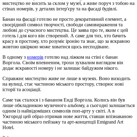
мистецтво не висить за склом у музеї, а живе поруч з тобою на
стінах номерів, у деталях інтер'єру та на фасаді будівлі.
Банан на фасаді готелю не просто декоративний елемент, а
своєрідний символ творчості, свободи самовираження та
любові до сучасного мистецтва. Це заява про те, яким є цей
готель і для кого він створений. А саме для тих, хто бачить
красу в простому, хто розуміє іронію та знає, що за яскравою
жовтою шкіркою може ховатися щось несподіване.
В одному з
номерів
готелю над ліжком на стіні є банан
Воргола. Своїм впевненим, трохи зухвалим виглядом він
додає яскравості номеру і не залишає байдужим нікого.
Справжнє мистецтво живе не лише в музеях. Воно виходить
на вулиці, стає частиною міського простору, створює нові
історії та асоціації.
Саме так сталося і з бананом Енді Воргола. Колись він був
лише обкладинкою музичного альбому, а сьогодні залишається
одним із найвідоміших символів поп-арту у світі. А в
Ужгороді цей образ отримав нове життя, ставши впізнаваною
частиною міського пейзажу та арт-концепції Emigrand Art
Hotel.