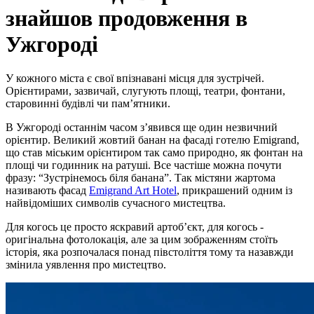
знайшов продовження в
Ужгороді
У кожного міста є свої впізнавані місця для зустрічей.
Орієнтирами, зазвичай, слугують площі, театри, фонтани,
старовинні будівлі чи пам’ятники.
В Ужгороді останнім часом з’явився ще один незвичний
орієнтир. Великий жовтий банан на фасаді готелю Emigrand,
що став міським орієнтиром так само природно, як фонтан на
площі чи годинник на ратуші. Все частіше можна почути
фразу: “Зустрінемось біля банана”. Так містяни жартома
називають фасад
Emigrand Art Hotel
, прикрашений одним із
найвідоміших символів сучасного мистецтва.
Для когось це просто яскравий артоб’єкт, для когось -
оригінальна фотолокація, але за цим зображенням стоїть
історія, яка розпочалася понад півстоліття тому та назавжди
змінила уявлення про мистецтво.