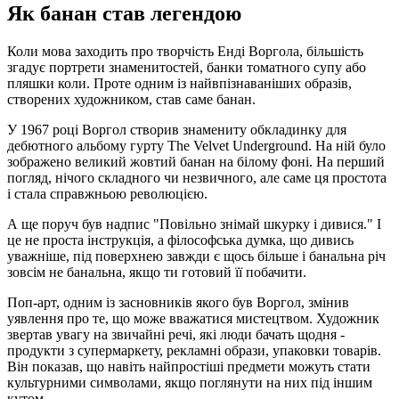
Як банан став легендою
Коли мова заходить про творчість Енді Воргола, більшість
згадує портрети знаменитостей, банки томатного супу або
пляшки коли. Проте одним із найвпізнаваніших образів,
створених художником, став саме банан.
У 1967 році Воргол створив знамениту обкладинку для
дебютного альбому гурту The Velvet Underground. На ній було
зображено великий жовтий банан на білому фоні. На перший
погляд, нічого складного чи незвичного, але саме ця простота
і стала справжньою революцією.
А ще поруч був надпис "Повільно знімай шкурку і дивися." І
це не проста інструкція, а філософська думка, що дивись
уважніше, під поверхнею завжди є щось більше і банальна річ
зовсім не банальна, якщо ти готовий її побачити.
Поп-арт, одним із засновників якого був Воргол, змінив
уявлення про те, що може вважатися мистецтвом. Художник
звертав увагу на звичайні речі, які люди бачать щодня -
продукти з супермаркету, рекламні образи, упаковки товарів.
Він показав, що навіть найпростіші предмети можуть стати
культурними символами, якщо поглянути на них під іншим
кутом.