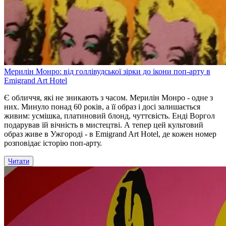
Мерилін Монро: від голлівудської зірки до ікони поп-арту в
Emigrand Art Hotel
Є обличчя, які не зникають з часом. Мерилін Монро - одне з
них. Минуло понад 60 років, а її образ і досі залишається
живим: усмішка, платиновий блонд, чуттєвість. Енді Воргол
подарував їй вічність в мистецтві. А тепер цей культовий
образ живе в Ужгороді - в Emigrand Art Hotel, де кожен номер
розповідає історію поп-арту.
Читати