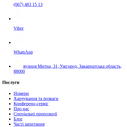
(067) 483 15 13
Viber
WhatsApp
вулиця Митна, 31, Ужгород, Закарпатська область,
88000
Послуги
Номери
Харчування та розваги
Конференц-сервіс
Про нас
Спеціальні пропозиції
Блог
Часті запитання